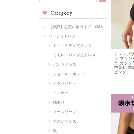
Category
【必読】お買い物ガイド｜Q&A
パーティドレス
ミニ～ミディ丈ドレス
ドレスブラ
ミモレ～ロング丈ドレス
ラ ブラジ
ラ カップ
パンツドレス
中見せ 華
ピンク
ショール・ボレロ
アクセサリー
インナー
袖あり
ノースリーブ
大きいサイズ
黒