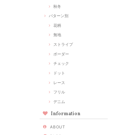
秋冬
パターン別
花柄
無地
ストライプ
ボーダー
チェック
ドット
レース
フリル
デニム
Information
ABOUT