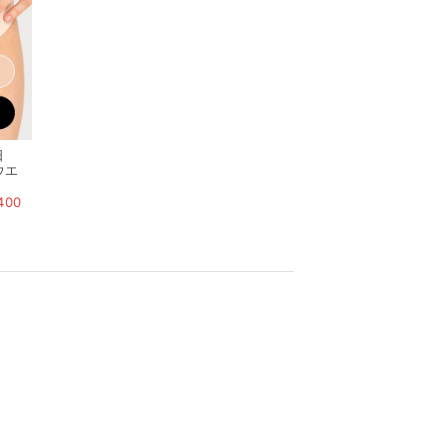
日
ウエ
400