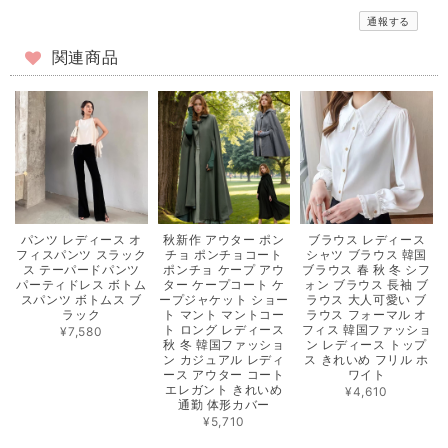
通報する
関連商品
パンツ レディース オ
秋新作 アウター ポン
ブラウス レディース
フィスパンツ スラック
チョ ポンチョコート
シャツ ブラウス 韓国
ス テーパードパンツ
ポンチョ ケープ アウ
ブラウス 春 秋 冬 シフ
パーティドレス ボトム
ター ケープコート ケ
ォン ブラウス 長袖 ブ
スパンツ ボトムス ブ
ープジャケット ショー
ラウス 大人可愛い ブ
ラック
ト マント マントコー
ラウス フォーマル オ
ト ロング レディース
フィス 韓国ファッショ
¥7,580
秋 冬 韓国ファッショ
ン レディース トップ
ン カジュアル レディ
ス きれいめ フリル ホ
ース アウター コート
ワイト
エレガント きれいめ
¥4,610
通勤 体形カバー
¥5,710