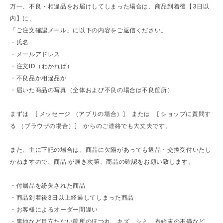
万一、不良・相違品をお届けしてしまった場合は、商品到着後【3日以
内】に、
「ご注文確認メール」に以下の内容をご返信ください。
・氏名
・メールアドレス
・注文ID（わかれば）
・不良品か相違品か
・届いた商品の写真（全体および不良の場合は不良箇所）
まずは [ メッセージ （アプリの場合）] または [ ショップに質問す
る （ブラウザの場合）] からのご連絡でも大丈夫です。
また、主に下記の場合は、商品に欠陥があっても返品・交換受付いたし
かねますので、商品 が届き次第、商品の確認をお願い致します。
・付属品を紛失された商品
・商品到着後3日以上経過してしまった商品
・お客様によるオーダー間違い
・裏地など目立たない箇所のほつれ、キズ、シミ、糸始末の不備など