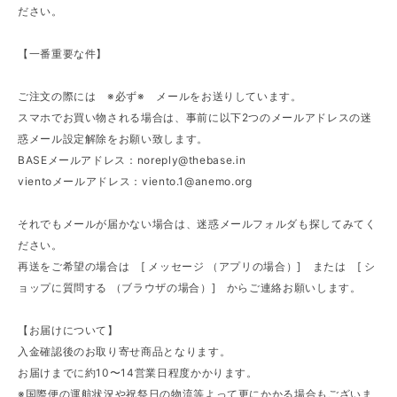
ださい。
【一番重要な件】
ご注文の際には ※必ず※ メールをお送りしています。
スマホでお買い物される場合は、事前に以下2つのメールアドレスの迷
惑メール設定解除をお願い致します。
BASEメールアドレス：
noreply@thebase.in
vientoメールアドレス：
viento.1@anemo.org
それでもメールが届かない場合は、迷惑メールフォルダも探してみてく
ださい。
再送をご希望の場合は [ メッセージ （アプリの場合）] または [ シ
ョップに質問する （ブラウザの場合）] からご連絡お願いします。
【お届けについて】
入金確認後のお取り寄せ商品となります。
お届けまでに約10〜14営業日程度かかります。
※国際便の運航状況や祝祭日の物流等よって更にかかる場合もございま