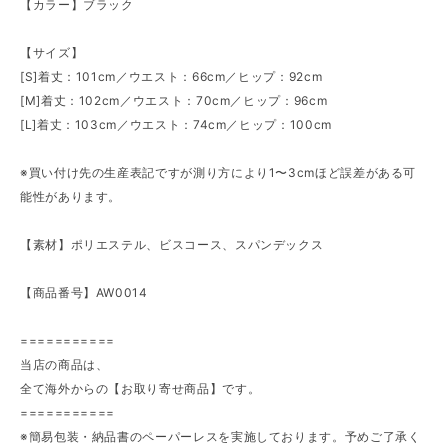
【カラー】ブラック
【サイズ】
[S]着丈：101cm／ウエスト：66cm／ヒップ：92cm
[M]着丈：102cm／ウエスト：70cm／ヒップ：96cm
[L]着丈：103cm／ウエスト：74cm／ヒップ：100cm
※買い付け先の生産表記ですが測り方により1〜3cmほど誤差がある可
能性があります。
【素材】ポリエステル、ビスコース、スパンデックス
【商品番号】AW0014
===========
当店の商品は、
全て海外からの【お取り寄せ商品】です。
===========
※簡易包装・納品書のペーパーレスを実施しております。予めご了承く