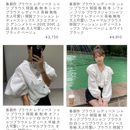
春新作 ブラウス レディース シャ
春新作 ブラウス レディース シャ
ツ ブラウス 韓国 春 秋 冬 シャツ
ツ ブラウス 韓国 春 秋 冬 シフォ
ブラウス レディース 長袖 無地
ン フリル ブラウスシャツシャツ
大人可愛い 韓国ファッション レ
ブラウス レディース 長袖 無地
ディーストップス スクエアネッ
大人可愛い フォーマルブラウス
ク アシンメトリー 20代 30代 上
韓国ファッション レディースト
品 きれいめ 大人可愛い ホワイト
ップス ブルー ベージュ ホワイト
ブラック ベージュ
ブラック
¥3,730
¥4,610
春新作 ブラウス レディース シャ
春新作 ブラウス レディース シャ
ツ ブラウス 韓国 春 秋 冬 オフィ
ツ ブラウス 韓国 春 秋 フリル V
ス ブラウスシャツ 白 ホワイトシ
ネックブラウスシャツ ブラウス
ャツブラウス レディース 半袖 大
白 白シャツブラウス レディース
人可愛い フォーマルブラウス オ
長袖 大人可愛い ブラウス 韓国フ