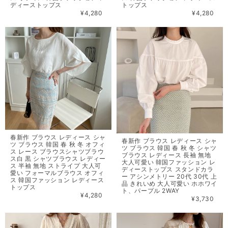
ディーストップス
トップス
¥4,280
¥4,280
春新作 ブラウス レディース シャ
春新作 ブラウス レディース シャ
ツ ブラウス 韓国 春 秋 冬 オフィ
ツ ブラウス 韓国 春 秋 冬 シャツ
ス レース ブラウスシャツブラウ
ブラウス レディース 長袖 無地
ス白 黒 シャツブラウス レディー
大人可愛い 韓国ファッション レ
ス 半袖 無地 ストライプ 大人可
ディーストップス スタンドカラ
愛い フォーマルブラウス オフィ
ー アシンメトリー 20代 30代 上
ス 韓国ファッション レディース
品 きれいめ 大人可愛い ホホワイ
トップス
ト、パープル 2WAY
¥4,280
¥3,730