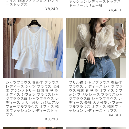
フィス 韓国ファッション レディ
ァッション レディーストップス
ーストップス
ギャザー ボリュー袖
¥8,240
¥6,480
シャツブラウス 春新作 ブラウス
フリル襟 シャツブラウス 春新作
レディース シャツ ブラウス 七分
ブラウス レディース シャツ ブラ
丈 アシンメトリー 韓国 春 秋 冬
ウス 韓国 春 秋 冬 オフィス シフ
オフィス シフォン ブラウスシャ
ォン フリル レース ブラウスシャ
ツブラウス白 シャツブラウス レ
ツブラウス白 シャツブラウス レ
ディース 大人可愛い カジュアル
ディース 長袖 大人可愛い フォー
フォーマルブラウス オフィス 韓
マルブラウス オフィス 韓国ファ
国ファッション レディーストッ
ッション レディーストップス
プス
¥4,610
¥3,730