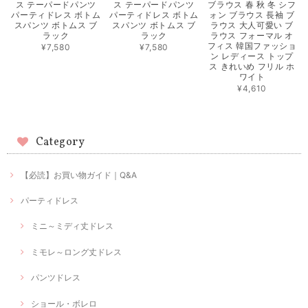
ス テーパードパンツ
ス テーパードパンツ
ブラウス 春 秋 冬 シフ
パーティドレス ボトム
パーティドレス ボトム
ォン ブラウス 長袖 ブ
スパンツ ボトムス ブ
スパンツ ボトムス ブ
ラウス 大人可愛い ブ
ラック
ラック
ラウス フォーマル オ
フィス 韓国ファッショ
¥7,580
¥7,580
ン レディース トップ
ス きれいめ フリル ホ
ワイト
¥4,610
Category
【必読】お買い物ガイド｜Q&A
パーティドレス
ミニ～ミディ丈ドレス
ミモレ～ロング丈ドレス
パンツドレス
ショール・ボレロ