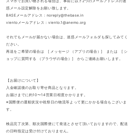
スマホでお買い物される場合は、事前に以下2つのメールアドレスの迷
惑メール設定解除をお願い致します。
BASEメールアドレス：
noreply@thebase.in
vientoメールアドレス：
viento.1@anemo.org
それでもメールが届かない場合は、迷惑メールフォルダも探してみてく
ださい。
再送をご希望の場合は [ メッセージ （アプリの場合）] または [ シ
ョップに質問する （ブラウザの場合）] からご連絡お願いします。
【お届けについて】
入金確認後のお取り寄せ商品となります。
お届けまでに約10〜14営業日程度かかります。
※国際便の運航状況や祝祭日の物流等よって更にかかる場合もございま
す。
検品完了次第、順次国際便にて発送とさせて頂いておりますので、配送
の日時指定は受け付けておりません。