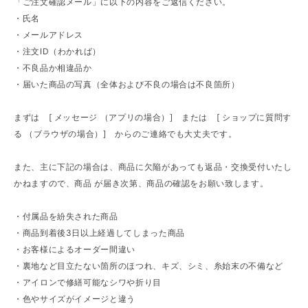
「ご注文確認メール」に以下の内容をご返信ください。
・氏名
・メールアドレス
・注文ID（わかれば）
・不良品か相違品か
・届いた商品の写真（全体および不良の場合は不良箇所）
まずは [ メッセージ （アプリの場合）] または [ ショップに質問す
る （ブラウザの場合）] からのご連絡でも大丈夫です。
また、主に下記の場合は、商品に欠陥があっても返品・交換受付いたし
かねますので、商品 が届き次第、商品の確認をお願い致します。
・付属品を紛失された商品
・商品到着後3日以上経過してしまった商品
・お客様によるオーダー間違い
・裏地など目立たない箇所のほつれ、キズ、シミ、糸始末の不備など
・アイロンで修繕可能なシワや折り目
・色やサイズがイメージと違う