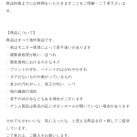
商品到着までにお時間をいただきますことをご理解・ご了承下さいま
せ。
【商品について】
商品はすべて海外製品です。
・色はモニター環境によって若干違いがあります
・縫製後処理が粗い・ほつれ
・製造過程における小さなキズ
・プリントのずれ、ペイントのはがれやかすれ
・タグのないものや曲がっているもの
・多少の汚れやシミ、加工の匂い、シワ
・他の繊維の混紡
・若干のゆがみなどもある場合がございます
・デニム製品は新品の証にボタンホールが開いていない場合があります
それでもかわいいな、気に入ったな、と思える商品を日々探してご提供
しています。
ご了承の上、ご購入をお願いします。